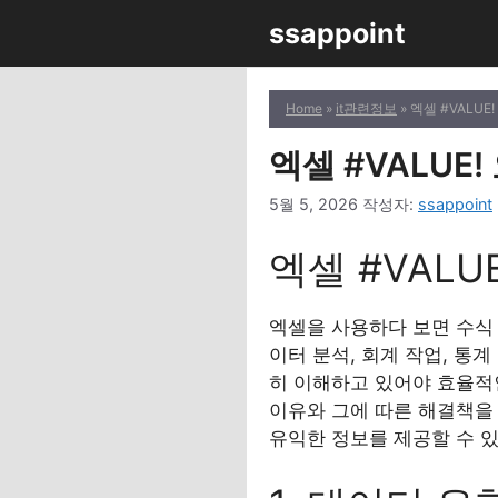
컨
ssappoint
텐
츠
로
Home
»
it관련정보
» 엑셀 #VALU
건
너
엑셀 #VALUE
뛰
5월 5, 2026
작성자:
ssappoint
기
엑셀 #VAL
엑셀을 사용하다 보면 수식 
이터 분석, 회계 작업, 통
히 이해하고 있어야 효율적인
이유와 그에 따른 해결책을
유익한 정보를 제공할 수 