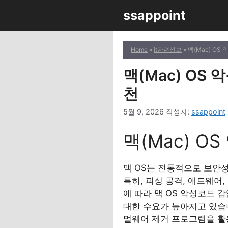
컨
ssappoint
텐
츠
로
Home
»
it관련정보
» 맥(Mac) O
건
너
맥(Mac) OS
뛰
천
기
5월 9, 2026
작성자:
ssappoint
맥(Mac) O
맥 OS는 전통적으로 보안
특히, 피싱 공격, 애드웨어
에 따라 맥 OS 악성코드 
대한 수요가 높아지고 있습니
멀웨어 제거 프로그램을 활