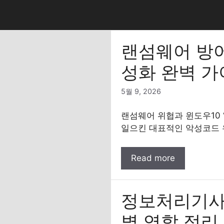
컨
텐
츠
로
랜섬웨어 방어
건
성화 완벽 
너
뛰
5월 9, 2026
기
랜섬웨어 위협과 윈도우10 
일으킨 대표적인 악성코드 
Read more
정보처리기사 핵
별 역할 정리