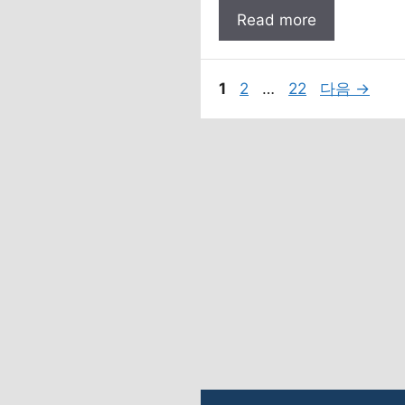
Read more
페
페
페
1
2
…
22
다음
→
이
이
이
지
지
지