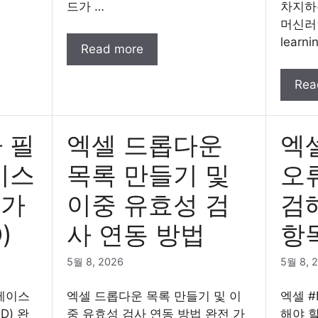
드가 …
차지하
머신러닝
learni
Read more
Rea
 필
엑셀 드롭다운
엑셀
이스
목록 만들기 및
오류
4가
이중 유효성 검
검
)
사 연동 방법
항
5월 8, 2026
5월 8, 
베이스
엑셀 드롭다운 목록 만들기 및 이
엑셀 #
D) 완
중 유효성 검사 연동 방법 완전 가
해야 