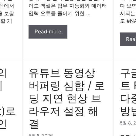
스템에서
이드 엑셀은 업무 자동화와 데이터
다 보
을 보장
입력 오류를 줄이기 위한 …
시되는
할 개
도 #N
Read more
Rea
의
유튜브 동영상
구
지
버퍼링 심함 / 로
트 
딩 지연 현상 브
다
t)로
라우저 설정 해
방
인
결
5월 8, 
5월 8, 2026