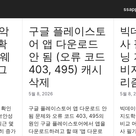
ssap
 악
구글 플레이스토
빅
확
어 앱 다운로드
사
멀웨
안 됨 (오류 코드
닝
그
403, 495) 캐시
비
삭제
리
5월 8, 2026
5월 8, 
염 확인
구글 플레이스토어 앱 다운로드 안
빅데이
 보안성
됨 문제와 오류 코드 403, 495의
지도학
최근 몇
원인 구글 플레이스토어에서 앱을
비교 
히 증가
다운로드하려고 할 때 ‘앱 다운로
사 필