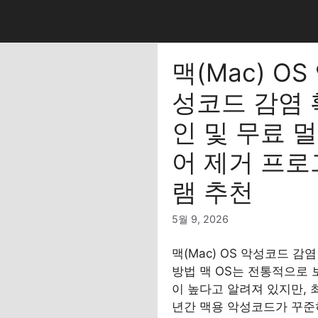
컨
텐
츠
로
맥(Mac) OS
건
성코드 감염 
너
뛰
인 및 무료 
기
어 제거 프로
램 추천
5월 9, 2026
맥(Mac) OS 악성코드 감
방법 맥 OS는 전통적으로
이 높다고 알려져 있지만, 
년간 맥용 악성코드가 꾸준