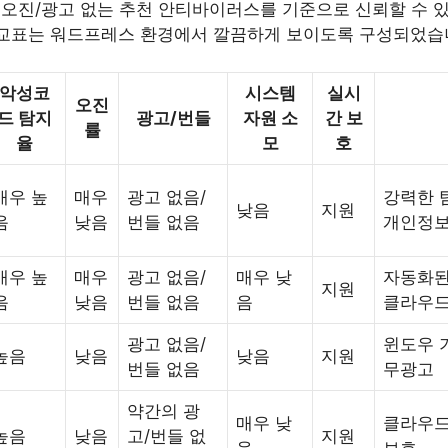
 오진/광고 없는 추천 안티바이러스를 기준으로 신뢰할 수 있
비교표는 워드프레스 환경에서 깔끔하게 보이도록 구성되었습
악성코
시스템
실시
오진
드 탐지
광고/번들
자원 소
간 보
률
율
모
호
매우 높
매우
광고 없음/
강력한 탐
낮음
지원
음
낮음
번들 없음
개인정보
매우 높
매우
광고 없음/
매우 낮
자동화된
지원
음
낮음
번들 없음
음
클라우드
광고 없음/
윈도우 
높음
낮음
낮음
지원
번들 없음
무광고
약간의 광
매우 낮
클라우드 
높음
낮음
고/번들 없
지원