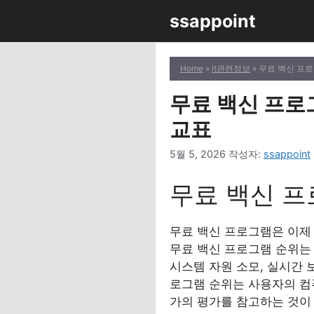
컨
ssappoint
텐
츠
로
Home
»
it관련정보
» 무료 백신 프
건
너
무료 백신 프로
뛰
교표
기
5월 5, 2026
작성자:
ssappoint
무료 백신 프
무료 백신 프로그램은 이제
무료 백신 프로그램 순위는
시스템 자원 소모, 실시간 
로그램 순위는 사용자의 컴
가의 평가를 참고하는 것이