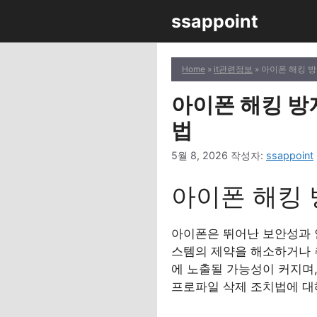
컨
ssappoint
텐
츠
로
Home
»
it관련정보
» 아이폰 해킹 방
건
너
아이폰 해킹 방지
뛰
법
기
5월 8, 2026
작성자:
ssappoint
아이폰 해킹 방
아이폰은 뛰어난 보안성과 
스템의 제약을 해소하거나 추가
에 노출될 가능성이 커지며,
프로파일 삭제 조치법에 대