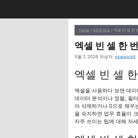
컨
텐
츠
로
Home
»
it관련정보
» 엑셀 빈 셀 한
건
너
엑셀 빈 셀 한
뛰
5월 7, 2026
작성자:
ssappoint
기
엑셀 빈 셀 
엑셀을 사용하다 보면 데이터
데이터 분석이나 정렬, 필터
아 삭제하거나 0으로 채우는
을 숙지하면 업무 효율이 
자주 쓰이는 팁에 대해 자