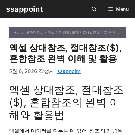
컨
ssappoint
Menu
텐
츠
로
Home
»
it관련정보
» 엑셀 상대참조, 절대참조($), 혼합참조 완벽 이해 및 활용
건
너
엑셀 상대참조, 절대참조($),
뛰
기
혼합참조 완벽 이해 및 활용
5월 6, 2026
작성자:
ssappoint
엑셀 상대참조, 절대참조
($), 혼합참조의 완벽 이
해와 활용법
엑셀에서 데이터를 다루는 데 있어 ‘참조’의 개념은