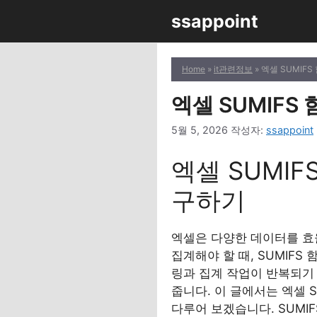
컨
ssappoint
텐
츠
로
Home
»
it관련정보
» 엑셀 SUMIF
건
너
엑셀 SUMIFS
뛰
5월 5, 2026
작성자:
ssappoint
기
엑셀 SUMI
구하기
엑셀은 다양한 데이터를 효
집계해야 할 때, SUMIF
링과 집계 작업이 반복되기 
줍니다. 이 글에서는 엑셀 
다루어 보겠습니다. SUMI