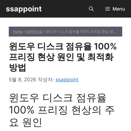
컨
ssappoint
Menu
텐
츠
로
Home
»
it관련정보
» 윈도우 디스크 점유율 100% 프리징 현상 원인 및 최적화 방법
건
너
윈도우 디스크 점유율 100%
뛰
기
프리징 현상 원인 및 최적화
방법
5월 8, 2026
작성자:
ssappoint
윈도우 디스크 점유율
100% 프리징 현상의 주
요 원인