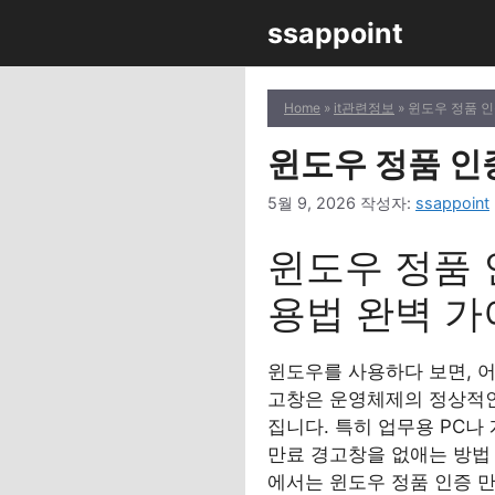
컨
ssappoint
텐
츠
로
Home
»
it관련정보
» 윈도우 정품 인
건
너
윈도우 정품 인증
뛰
5월 9, 2026
작성자:
ssappoint
기
윈도우 정품 인
용법 완벽 
윈도우를 사용하다 보면, 어
고창은 운영체제의 정상적인
집니다. 특히 업무용 PC나
만료 경고창을 없애는 방법 
에서는 윈도우 정품 인증 만