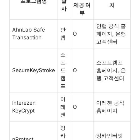
프로그램명
발
제공 여
치
사
부
안랩 공식 홈
AhnLab Safe
안
O
페이지, 은행
Transaction
랩
고객센터
소
프
소프트캠프
SecureKeyStroke
트
O
홈페이지, 은
캠
행 고객센터
프
이
Interezen
이레젠 공식
레
O
KeyCrypt
홈페이지
젠
잉
카
잉카인터넷
nProtect