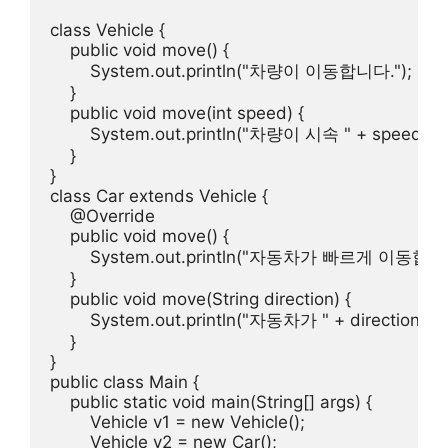
class Vehicle {

    public void move() {

        System.out.println("차량이 이동합니다.");

    }

    public void move(int speed) {

        System.out.println("차량이 시속 " + speed
    }

}

class Car extends Vehicle {

    @Override

    public void move() {

        System.out.println("자동차가 빠르게 이동합니다.
    }

    public void move(String direction) {

        System.out.println("자동차가 " + directio
    }

}

public class Main {

    public static void main(String[] args) {

        Vehicle v1 = new Vehicle();

        Vehicle v2 = new Car();
