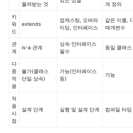
있는 성질
물려받는 것
게 정의
키
업캐스팅, 오버라
같은 이름, 
워
extends
이딩, 인터페이스
매개변수
드
관
상속·인터페이스
is-a 관계
동일 클래스
계
필수
다
중
불가(클래스
가능(인터페이스
가능
적
단일 상속)
등)
용
적
용
설계 단계
실행 및 설계 단계
컴파일 타임
시
점