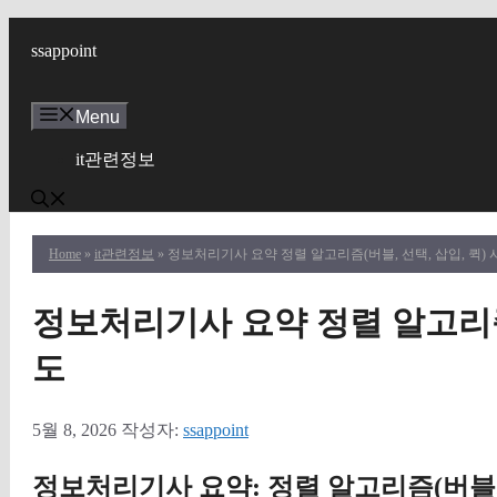
컨
텐
ssappoint
츠
로
Menu
건
너
it관련정보
뛰
기
Home
»
it관련정보
» 정보처리기사 요약 정렬 알고리즘(버블, 선택, 삽입, 퀵)
정보처리기사 요약 정렬 알고리즘(
도
5월 8, 2026
작성자:
ssappoint
정보처리기사 요약: 정렬 알고리즘(버블, 