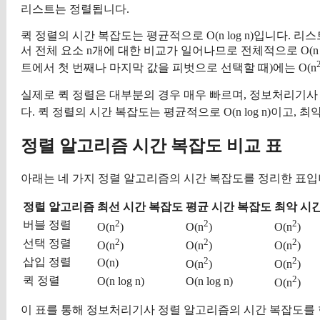
리스트는 정렬됩니다.
퀵 정렬의 시간 복잡도는 평균적으로 O(n log n)입니다. 리
서 전체 요소 n개에 대한 비교가 일어나므로 전체적으로 O(n 
트에서 첫 번째나 마지막 값을 피벗으로 선택할 때)에는 O(n
실제로 퀵 정렬은 대부분의 경우 매우 빠르며, 정보처리기
다. 퀵 정렬의 시간 복잡도는 평균적으로 O(n log n)이고, 최악
정렬 알고리즘 시간 복잡도 비교 표
아래는 네 가지 정렬 알고리즘의 시간 복잡도를 정리한 표입
정렬 알고리즘
최선 시간 복잡도
평균 시간 복잡도
최악 시
2
2
2
버블 정렬
O(n
)
O(n
)
O(n
)
2
2
2
선택 정렬
O(n
)
O(n
)
O(n
)
2
2
삽입 정렬
O(n)
O(n
)
O(n
)
2
퀵 정렬
O(n log n)
O(n log n)
O(n
)
이 표를 통해 정보처리기사 정렬 알고리즘의 시간 복잡도를 