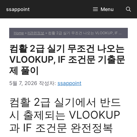
컨
ssappoint
Menu
텐
츠
로
Home
»
it관련정보
» 컴활 2급 실기 무조건 나오는 VLOOKUP, IF 조건문 기출문제 풀이
건
너
컴활 2급 실기 무조건 나오는
뛰
기
VLOOKUP, IF 조건문 기출문
제 풀이
5월 7, 2026
작성자:
ssappoint
컴활 2급 실기에서 반드
시 출제되는 VLOOKUP
과 IF 조건문 완전정복