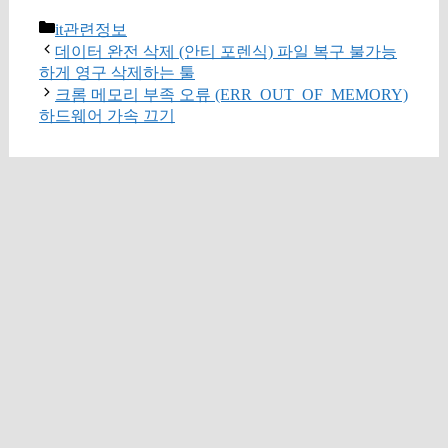
카
it관련정보
테
데이터 완전 삭제 (안티 포렌식) 파일 복구 불가능
고
하게 영구 삭제하는 툴
리
크롬 메모리 부족 오류 (ERR_OUT_OF_MEMORY)
하드웨어 가속 끄기