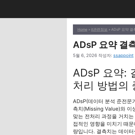
컨
텐
츠
로
Home
»
it관련정보
» ADsP 요약 결측
건
너
ADsP 요약 결측치
뛰
5월 6, 2026
작성자:
ssappoint
기
ADsP 요약: 결
처리 방법의
ADsP(데이터 분석 준전문
측치(Missing Value)
맞는 전처리 과정을 거치는
접적인 영향을 미치기 때문에
량입니다. 결측치는 데이터