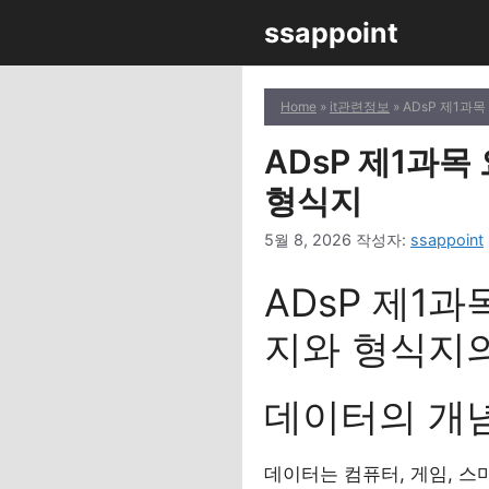
컨
ssappoint
텐
츠
로
Home
»
it관련정보
» ADsP 제1과
건
너
ADsP 제1과목
뛰
형식지
기
5월 8, 2026
작성자:
ssappoint
ADsP 제1과
지와 형식지
데이터의 개
데이터는 컴퓨터, 게임, 스