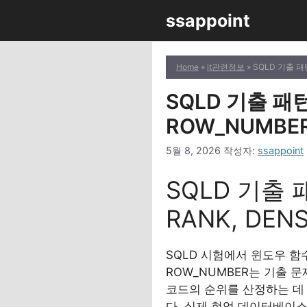
컨
ssappoint
텐
츠
로
Home
»
it관련정보
» SQLD 기출 패
건
너
SQLD 기출 패턴
뛰
ROW_NUMBE
기
5월 8, 2026
작성자:
ssappoint
SQLD 기출
RANK, DEN
SQLD 시험에서 윈도우 함수
ROW_NUMBER는 기출 
코드의 순위를 산정하는 데
다. 실제 현업 데이터베이