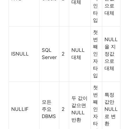
대체
인
으로
타
대체
입
첫
번
NULL
째
을 지
SQL
NULL
ISNULL
2
인
정값
Server
대체
자
으로
타
대체
입
첫
번
특정
두 값이
모든
째
값만
같으면
NULLIF
주요
2
인
NULL
NULL
DBMS
자
로 변
반환
타
환