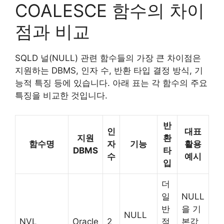
COALESCE 함수의 차이
점과 비교
SQLD 널(NULL) 관련 함수들의 가장 큰 차이점은
지원하는 DBMS, 인자 수, 반환 타입 결정 방식, 기
능적 특징 등에 있습니다. 아래 표는 각 함수의 주요
특징을 비교한 것입니다.
반
인
대표
지원
환
함수명
자
기능
활용
DBMS
타
수
예시
입
더
일
NULL
반
을 기
NULL
NVL
Oracle
2
적
본값