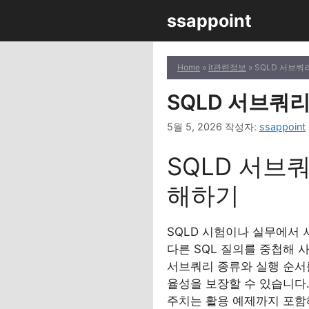
컨
ssappoint
텐
츠
로
Home
»
it관련정보
» SQLD 서브쿼
건
너
SQLD 서브쿼리
뛰
5월 5, 2026
작성자:
ssappoint
기
SQLD 서브쿼
해하기
SQLD 시험이나 실무에서 서
다른 SQL 질의를 중첩해 
서브쿼리 종류와 실행 순서
율성을 보장할 수 있습니다.
주치는 활용 예제까지 포함